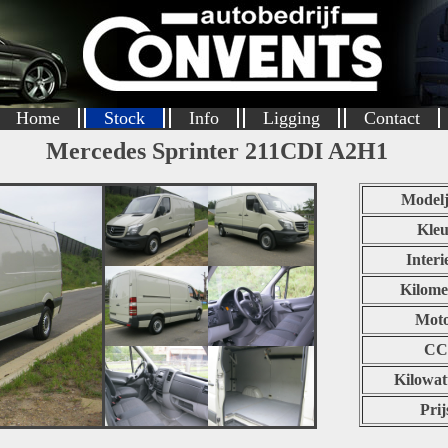
Home
Stock
Info
Ligging
Contact
Mercedes Sprinter 211CDI A2H1
Modelj
Kleu
Interi
Kilome
Mot
CC
Kilowat
Prij