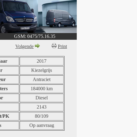
GSM: 0475/75.16.35
Volgende
Print
aar
2017
r
Kiezelgrijs
eur
Antraciet
ters
184000 km
or
Diesel
2143
t/PK
80/109
s
Op aanvraag