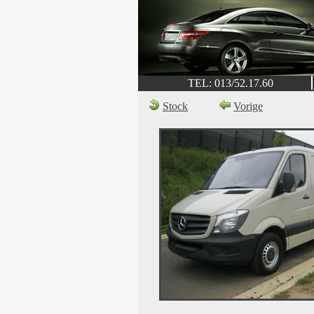
TEL: 013/52.17.60
Stock
Vorige