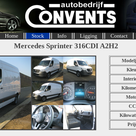
Home
Stock
Info
Ligging
Contact
Mercedes Sprinter 316CDI A2H2
Modelj
Kleu
Interi
Kilome
Mot
CC
Kilowat
Prij