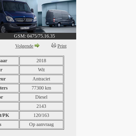
GSM: 0475/75.16.35
Volgende
Print
aar
2018
r
Wit
eur
Antraciet
ters
77300 km
or
Diesel
2143
t/PK
120/163
s
Op aanvraag