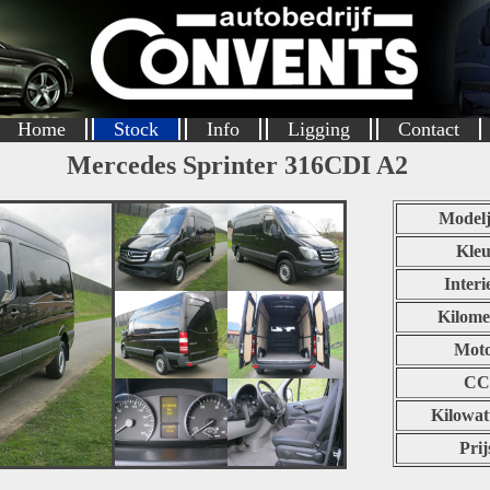
Home
Stock
Info
Ligging
Contact
Mercedes Sprinter 316CDI A2
Modelj
Kleu
Interi
Kilome
Mot
CC
Kilowat
Prij