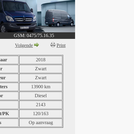
GSM: 0475/75.16.35
Volgende
Print
aar
2018
r
Zwart
eur
Zwart
ters
13900 km
or
Diesel
2143
t/PK
120/163
s
Op aanvraag