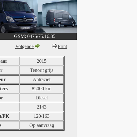
GSM: 0475/75.16.35
Volgende
Print
aar
2015
r
Tenorit grijs
eur
Antraciet
ters
85000 km
or
Diesel
2143
t/PK
120/163
s
Op aanvraag