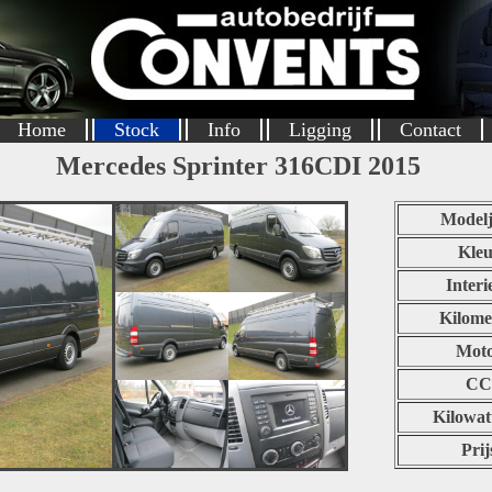
Home
Stock
Info
Ligging
Contact
Mercedes Sprinter 316CDI 2015
Modelj
Kleu
Interi
Kilome
Mot
CC
Kilowat
Prij