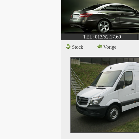
TEL: 013/52.17.60
Stock
Vorige