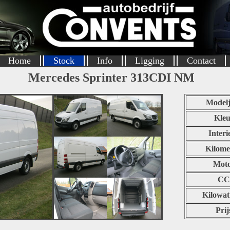
Home
Stock
Info
Ligging
Contact
Mercedes Sprinter 313CDI NM
Modelj
Kleu
Interi
Kilome
Mot
CC
Kilowat
Prij