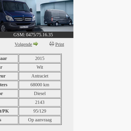
GSM: 0475/75.16.35
Volgende
Print
aar
2015
r
Wit
eur
Antraciet
ters
68000 km
or
Diesel
2143
t/PK
95/129
s
Op aanvraag