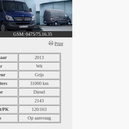
GSM: 0475/75.16.35
Print
aar
2013
r
Wit
eur
Grijs
ters
31000 km
or
Diesel
2143
t/PK
120/163
s
Op aanvraag