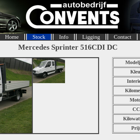
Home
Stock
Info
Ligging
Contact
Mercedes Sprinter 516CDI DC
Modelj
Kleu
Interi
Kilome
Mot
CC
Kilowat
Prij