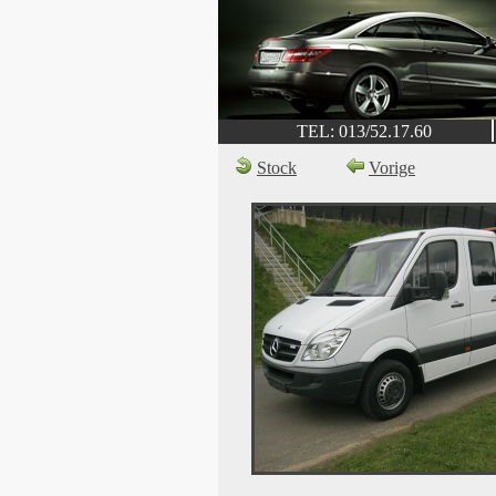
TEL: 013/52.17.60
Stock
Vorige