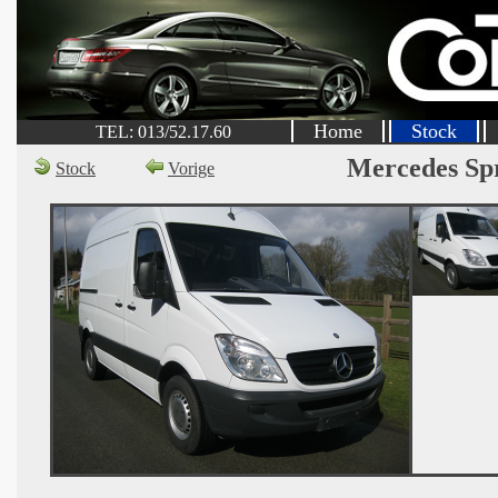
Home
Stock
TEL: 013/52.17.60
Mercedes Sp
Stock
Vorige